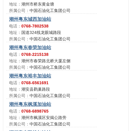
地址：
潮州市桥东黄金塘
所属公司：
中国石油化工集团公司
潮州粤东城西加油站
电话：
0768-7802538
地址：
国道324线龙眼城路段
所属公司：
中国石油化工集团公司
潮州粤东春荣加油站
电话：
0768-2215138
地址：
潮州市春荣路北桥大厦左侧
所属公司：
中国石油化工集团公司
潮州粤东裕丰加油站
电话：
0768-6561691
地址：
潮安县鹳巢路段
所属公司：
中国石油化工集团公司
潮州粤东枫溪加油站
电话：
0768-6898765
地址：
潮州市枫溪区安揭公路旁
所属公司：
中国石油化工集团公司