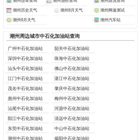
潮州违章查询
潮州油价查询
潮州路况查询
潮州历史天气
潮州8月天气
潮州网速测试
潮州9月天气
潮州汽车站
潮州周边城市中石化加油站查询
广州中石化加油站
韶关中石化加油站
深圳中石化加油站
珠海中石化加油站
汕头中石化加油站
佛山中石化加油站
江门中石化加油站
湛江中石化加油站
茂名中石化加油站
肇庆中石化加油站
惠州中石化加油站
梅州中石化加油站
汕尾中石化加油站
河源中石化加油站
阳江中石化加油站
清远中石化加油站
东莞中石化加油站
中山中石化加油站
潮州中石化加油站
揭阳中石化加油站