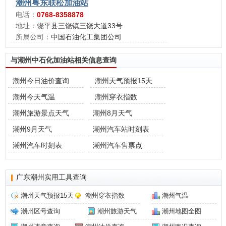
潮州粤东联松加油站
电话：
0768-8358878
地址：
饶平县三饶镇三饶大道33号
所属公司：
中国石油化工集团公司
与潮州中石化加油站相关信息查询
潮州今日油价查询
潮州天气预报15天
潮州今天气温
潮州穿衣指数
潮州旅游景点天气
潮州8月天气
潮州9月天气
潮州汽车站时刻表
潮州汽车时刻表
潮州汽车售票点
广东潮州实用工具查询
潮州天气预报15天
潮州穿衣指数
潮州气温
潮州区号查询
潮州旅游天气
潮州地图全图