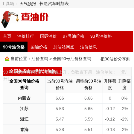
工具箱：
天气预报
|
长途汽车时刻表
首页
油价排行
国际油价
97号油价格
93号油价格
90号油价格
柴油价格
加油站网点
油价信息
当前位置：
油价查询
> 全国90号油价格查询
把90油价分享到:
更多
全国各省市90号汽油价格
90号油价格升降额度，正数表上升，负数表下调，油价单位：（元/
升）
全国90号油价格
当前90号汽油
调整前90号油
升降额
升降幅
查询
价格
价格
度
度
内蒙古
6.66
6.66
0
0%
江苏
5.53
5.65
-0.12
-2%
浙江
5.47
5.59
-0.12
-2%
青海
5.38
5.51
-0.13
-2%