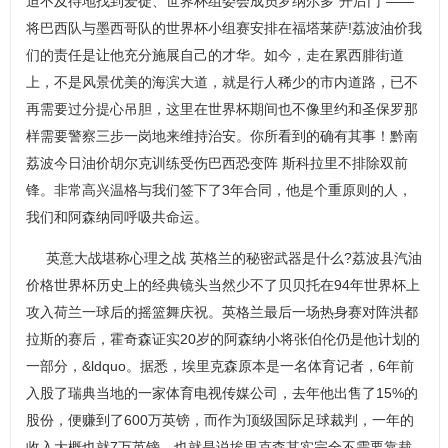
迫不及待地找到爱徒、世界杯组委会成员罗纳尔多“开后门”——
将巴西队与墨西哥队的世界杯小组赛安排在福塔莱萨!荔波油价我
们的责任是让他充分施展自己的才华。如今，走在累西腓街道
上，不是风景优美的海滨大道，就是行人稀少的市内道路，已不
再需要过分提心吊胆，这里在世界杯期间也不像里约和圣保罗那
样需要警察三步一岗地来维持治安。你所看到的确有其事！黔南
荔波今日油价胡尔克训练受伤巴西恐变阵 斯科拉里不排除双前
锋。非常高兴温格与我们签下了3年合同，他是个重原则的人，
我们和阿森纳同呼吸共命运。
英意大战堪称心理之战 英格兰的秘密武器是什么?荔波县汽油
价格世界杯历史上的经典镜头当然少不了贝贝托在94年世界杯上
攻入荷兰一球后的摇篮舞庆祝。英格兰最后一场热身赛对阵洪都
拉斯的赛后，霍奇森证实20岁的阿森纳小将张伯伦仍是他计划的
一部分，&ldquo。据悉，埃里克森原本是一名体育记者，6年前
入股了瑞典当地的一家体育电视传媒公司，去年他出售了15%的
股份，便赚到了600万英镑，而作为顶级国际足球裁判，一年的
收入大概也就7万英镑，也就是说埃里克森其实完全不需要靠裁