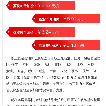
￥5.57
荔波90号油价：
元/升
￥5.91
荔波93号油价：
元/升
￥6.24
荔波97号油价：
元/升
￥5.48
荔波柴油价格：
元/升
以上荔波县油价信息是当前市场上最新油价信息，包括荔波辖
区: 佳荣、 捞村、 播尧、 方村、 朝阳、 水利、 水尧、 永康、
洞塘、 玉屏、 瑶山、 瑶麓、 甲良、 立化、 翁昂、 茂兰、 驾
欧、 各加油站统一指导价，油价数据仅供参考,对荔波县各加油
站由于其经营特点和其它因素，实际在售油价可能有小幅偏差，
请以您所在地区的加油站实际售价为准。
就在本届世界杯分组抽签结果出炉后，巴西队主教练斯科拉里