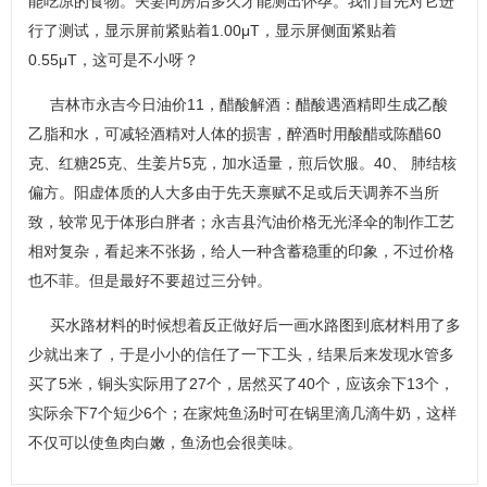
能吃凉的食物。夫妻同房后多久才能测出怀孕。我们首先对它进
行了测试，显示屏前紧贴着1.00μT，显示屏侧面紧贴着
0.55μT，这可是不小呀？
吉林市永吉今日油价11，醋酸解酒：醋酸遇酒精即生成乙酸
乙脂和水，可减轻酒精对人体的损害，醉酒时用酸醋或陈醋60
克、红糖25克、生姜片5克，加水适量，煎后饮服。40、 肺结核
偏方。阳虚体质的人大多由于先天禀赋不足或后天调养不当所
致，较常见于体形白胖者；永吉县汽油价格无光泽伞的制作工艺
相对复杂，看起来不张扬，给人一种含蓄稳重的印象，不过价格
也不菲。但是最好不要超过三分钟。
买水路材料的时候想着反正做好后一画水路图到底材料用了多
少就出来了，于是小小的信任了一下工头，结果后来发现水管多
买了5米，铜头实际用了27个，居然买了40个，应该余下13个，
实际余下7个短少6个；在家炖鱼汤时可在锅里滴几滴牛奶，这样
不仅可以使鱼肉白嫩，鱼汤也会很美味。