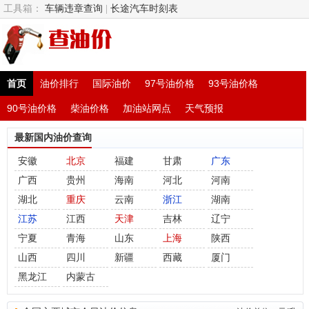
工具箱：
车辆违章查询
|
长途汽车时刻表
首页
油价排行
国际油价
97号油价格
93号油价格
90号油价格
柴油价格
加油站网点
天气预报
最新国内油价查询
安徽
北京
福建
甘肃
广东
广西
贵州
海南
河北
河南
湖北
重庆
云南
浙江
湖南
江苏
江西
天津
吉林
辽宁
宁夏
青海
山东
上海
陕西
山西
四川
新疆
西藏
厦门
黑龙江
内蒙古