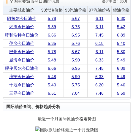
全国主要城市今日油价信息
油价单位：元/升
主要城市油价
90汽油价格
93汽油价格
97汽油价格
柴油价格
阿拉尔今日油价
5.78
5.67
6.11
5.30
湘潭今日油价
5.39
5.75
6.11
5.42
呼和浩特今日油价
6.66
6.95
7.45
6.89
萍乡今日油价
5.35
5.76
6.18
5.40
巴州今日油价
5.78
5.67
6.11
5.30
威海今日油价
5.48
5.90
6.33
5.49
呼伦贝尔今日油价
6.66
6.95
7.45
6.89
济宁今日油价
5.48
5.90
6.33
5.49
十堰今日油价
5.40
5.75
6.20
5.40
三亚今日油价
6.51
7.04
7.46
5.59
国际油价查询、价格趋势分析
最近一个月国际原油价格走势图